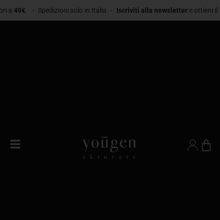
49€
-
Spedizioni solo in Italia
-
Iscriviti alla newsletter
e ottieni il
10% 