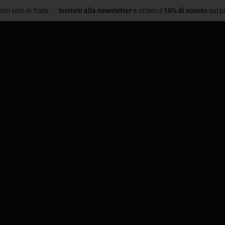
 Italia
-
Iscriviti alla newsletter
e ottieni il
10% di sconto
sul primo acqu