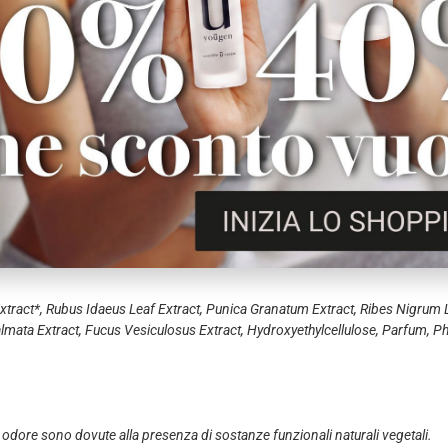
zzanti, rigeneranti.
izzanti e antinfiammatorie.
e, rinfrescanti.
he.
ante.
ia digitata e Palmaria palmata) azione antinfiammatoria, idratant
nvecchiamento.
f Extract*, Rubus Idaeus Leaf Extract, Punica Granatum Extract, Ribes Nigrum 
 Palmata Extract, Fucus Vesiculosus Extract, Hydroxyethylcellulose, Parfum, 
 odore sono dovute alla presenza di sostanze funzionali naturali vegetali.