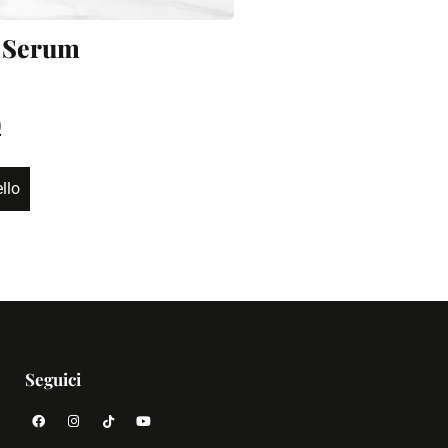
Ū Serum
0
llo
Seguici