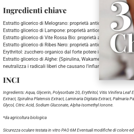
Ingredienti chiave
Estratto glicerico di Melograno: proprietà antiossidanti, elastici
Estratto glicerico di Lampone: proprietà antiossidanti, vitamin
Estratto glicerico di Vite Rossa Bio: proprietà astringenti, tonich
Estratto glicerico di Ribes Nero: proprietà antiossidanti e tonic
Erythritol: zucchero organico dal forte potere idratante e umett
Estratto glicerico di Alghe: (Spirulina, Wakame, Fucus, Laminar
neutralizza i radicali liberi che causano l’infiammazione e l’i
INCI
Ingredients: Aqua, Glycerin, Polysorbate 20, Erythritol, Vitis Vinifera Lea
Extract, Spirulina Platensis Extract, Laminaria Digitata Extract, Palmaria
Glycol, Citric Acid, Sodium Gluconate, Alpha-Isomethyl Ionone.
*da agricoltura biologica
Sicurezza oculare testata in vitro PAO 6M Eventuali modifiche di colore ed