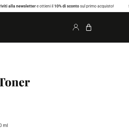
la newsletter
e ottieni il
10% di sconto
sul primo acquisto!
Spedizio
 Toner
0 ml