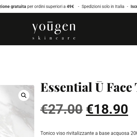
tuita
per ordini superiori a
49€
-
Spedizioni solo in Italia
-
Iscriviti al
Essential Ū Face
€
27.00
€
18.90
Tonico viso rivitalizzante a base acquosa 20