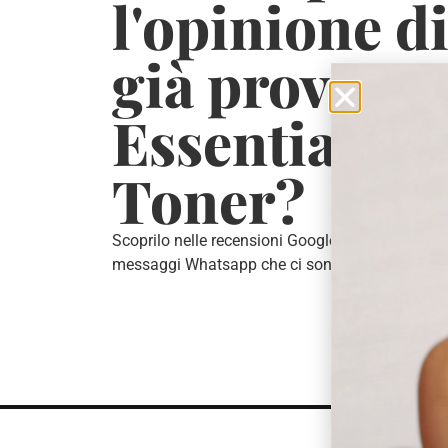
l'opinione di
già provato
Essential Ū 
Toner?
Scoprilo nelle recensioni Google e nei
messaggi Whatsapp che ci sono arrivati!