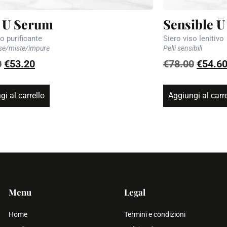
 Ū Serum
Sensible 
o purificante
Siero viso lenitivo
sse/miste/impure
Pelli sensibili
0
€
53.20
€
78.00
€
54.6
i al carrello
Aggiungi al carre
Menu
Legal
Home
Termini e condizioni