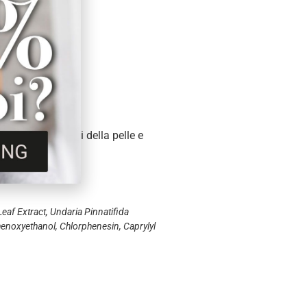
e, ripara i danni della pelle e
Leaf Extract, Undaria Pinnatifida
Phenoxyethanol, Chlorphenesin, Caprylyl