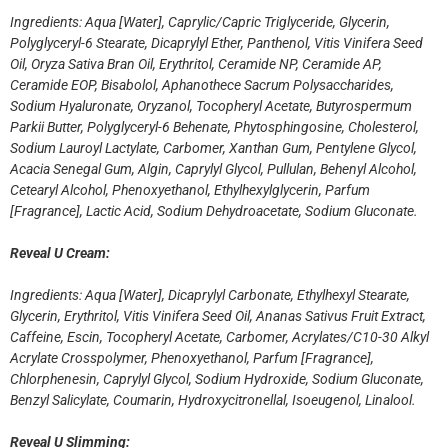
Ingredients: Aqua [Water], Caprylic/Capric Triglyceride, Glycerin,
Polyglyceryl-6 Stearate, Dicaprylyl Ether, Panthenol, Vitis Vinifera Seed
Oil, Oryza Sativa Bran Oil, Erythritol, Ceramide NP, Ceramide AP,
Ceramide EOP, Bisabolol, Aphanothece Sacrum Polysaccharides,
Sodium Hyaluronate, Oryzanol, Tocopheryl Acetate, Butyrospermum
Parkii Butter, Polyglyceryl-6 Behenate, Phytosphingosine, Cholesterol,
Sodium Lauroyl Lactylate, Carbomer, Xanthan Gum, Pentylene Glycol,
Acacia Senegal Gum, Algin, Caprylyl Glycol, Pullulan, Behenyl Alcohol,
Cetearyl Alcohol, Phenoxyethanol, Ethylhexylglycerin, Parfum
[Fragrance], Lactic Acid, Sodium Dehydroacetate, Sodium Gluconate.
Reveal U Cream:
Ingredients: Aqua [Water], Dicaprylyl Carbonate, Ethylhexyl Stearate,
Glycerin, Erythritol, Vitis Vinifera Seed Oil, Ananas Sativus Fruit Extract,
Caffeine, Escin, Tocopheryl Acetate, Carbomer, Acrylates/C10-30 Alkyl
Acrylate Crosspolymer, Phenoxyethanol, Parfum [Fragrance],
Chlorphenesin, Caprylyl Glycol, Sodium Hydroxide, Sodium Gluconate,
Benzyl Salicylate, Coumarin, Hydroxycitronellal, Isoeugenol, Linalool.
Reveal U Slimming: