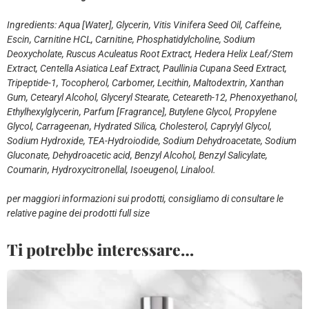
Ingredients: Aqua [Water], Glycerin, Vitis Vinifera Seed Oil, Caffeine,
Escin, Carnitine HCL, Carnitine, Phosphatidylcholine, Sodium
Deoxycholate, Ruscus Aculeatus Root Extract, Hedera Helix Leaf/Stem
Extract, Centella Asiatica Leaf Extract, Paullinia Cupana Seed Extract,
Tripeptide-1, Tocopherol, Carbomer, Lecithin, Maltodextrin, Xanthan
Gum, Cetearyl Alcohol, Glyceryl Stearate, Ceteareth-12, Phenoxyethanol,
Ethylhexylglycerin, Parfum [Fragrance], Butylene Glycol, Propylene
Glycol, Carrageenan, Hydrated Silica, Cholesterol, Caprylyl Glycol,
Sodium Hydroxide, TEA-Hydroiodide, Sodium Dehydroacetate, Sodium
Gluconate, Dehydroacetic acid, Benzyl Alcohol, Benzyl Salicylate,
Coumarin, Hydroxycitronellal, Isoeugenol, Linalool.
per maggiori informazioni sui prodotti, consigliamo di consultare le
relative pagine dei prodotti full size
Ti potrebbe interessare…