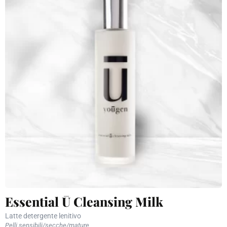
Essential Ū Cleansing Milk
Latte detergente lenitivo
Pelli sensibili/secche/mature