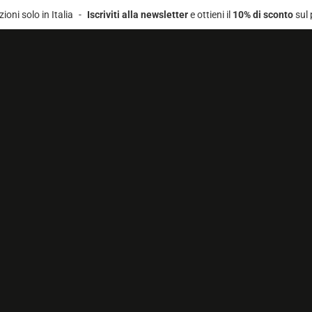
lo in Italia
-
Iscriviti alla newsletter
e ottieni il
10% di sconto
sul primo 