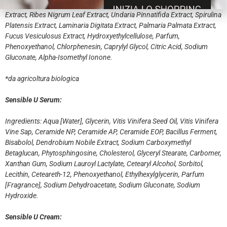
Vinifera Leaf Extract*, Rubus Idaeus Leaf Extract, Punica Granatum
Extract, Ribes Nigrum Leaf Extract, Undaria Pinnatifida Extract, Spirulina
Platensis Extract, Laminaria Digitata Extract, Palmaria Palmata Extract,
Fucus Vesiculosus Extract, Hydroxyethylcellulose, Parfum,
Phenoxyethanol, Chlorphenesin, Caprylyl Glycol, Citric Acid, Sodium
Gluconate, Alpha-Isomethyl Ionone.
*da agricoltura biologica
Sensible U Serum:
Ingredients: Aqua [Water], Glycerin, Vitis Vinifera Seed Oil, Vitis Vinifera
Vine Sap, Ceramide NP, Ceramide AP, Ceramide EOP, Bacillus Ferment,
Bisabolol, Dendrobium Nobile Extract, Sodium Carboxymethyl
Betaglucan, Phytosphingosine, Cholesterol, Glyceryl Stearate, Carbomer,
Xanthan Gum, Sodium Lauroyl Lactylate, Cetearyl Alcohol, Sorbitol,
Lecithin, Ceteareth-12, Phenoxyethanol, Ethylhexylglycerin, Parfum
[Fragrance], Sodium Dehydroacetate, Sodium Gluconate, Sodium
Hydroxide.
Sensible U Cream: