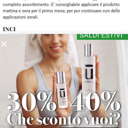
completo assorbimento. E’ consigliabile applicare il prodotto
mattina e sera per il primo mese, per poi continuare con delle
applicazioni serali.
INCI
Essential U Cleansing Milk:
Ingredients: Aqua [Water], Ethylhexyl Stearate, Glyceryl Stearate,
Glycerin, Squalane, Panthenol, Vitis Vinifera Seed Oil, Oenothera Biennis
Oil, Linum Usitatissimum Seed Oil, Decyl Glucoside, Ceteareth-20,
Ceteareth-12, Cetearyl Alcohol, Cetyl Palmitate, Bisabolol, Carbomer,
Xanthan Gum, Parfum [Fragrance], Caprylyl Glycol, Chlorphenesin,
Phenoxyethanol, Sodium Gluconate, Sodium Hydroxide, Alpha –
Isomethyl Ionone.
*da agricoltura biologica
Essential U Face Toner:
Ingredients: Aqua [Water], Glycerin, Polysorbate 20, Erythritol, Vitis