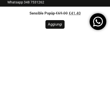
Whatsapp 348 7531262
Sensible Popūp
-
€
69.00
€
41.40
Menu
Home
Aggiungi
Popūp
Linee
Promozioni
Tutti i prodotti
Chi siamo
Consulenza
Yoūlovers
FAQ
Blog
Legal
Termini e condizioni